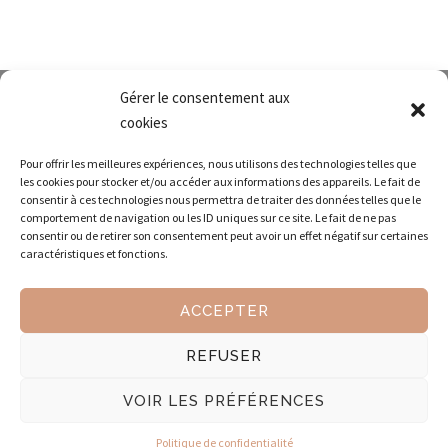
Gérer le consentement aux
cookies
Pour offrir les meilleures expériences, nous utilisons des technologies telles que
les cookies pour stocker et/ou accéder aux informations des appareils. Le fait de
consentir à ces technologies nous permettra de traiter des données telles que le
comportement de navigation ou les ID uniques sur ce site. Le fait de ne pas
Envoyez-nous un courriel
consentir ou de retirer son consentement peut avoir un effet négatif sur certaines
caractéristiques et fonctions.
Des
assistantes indépendantes
professionnelles pour l'organisation
ACCEPTER
générale, la
gestion administrative
, la gestion commerciale, la
gestion financière, la gestion du personnel, le développement
REFUSER
commercial, sur le Pays aixois et vitrollais .
VOIR LES PRÉFÉRENCES
Comme une image 2016 - tous droits réservés -
Mentions légales
-
Politique de confidentialité
plan du site