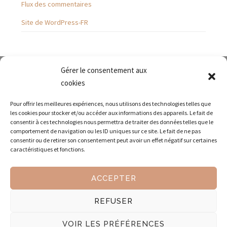
Flux des commentaires
Site de WordPress-FR
Gérer le consentement aux
cookies
Pour offrir les meilleures expériences, nous utilisons des technologies telles que
les cookies pour stocker et/ou accéder aux informations des appareils. Le fait de
consentir à ces technologies nous permettra de traiter des données telles que le
comportement de navigation ou les ID uniques sur ce site. Le fait de ne pas
Envoyez-nous un courriel
consentir ou de retirer son consentement peut avoir un effet négatif sur certaines
caractéristiques et fonctions.
Des
assistantes indépendantes
professionnelles pour l'organisation
ACCEPTER
générale, la
gestion administrative
, la gestion commerciale, la
gestion financière, la gestion du personnel, le développement
REFUSER
commercial, sur le Pays aixois et vitrollais .
VOIR LES PRÉFÉRENCES