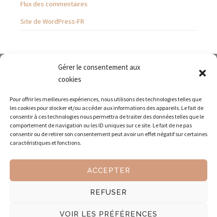
Flux des commentaires
Site de WordPress-FR
Gérer le consentement aux
cookies
Pour offrir les meilleures expériences, nous utilisons des technologies telles que
les cookies pour stocker et/ou accéder aux informations des appareils. Le fait de
consentir à ces technologies nous permettra de traiter des données telles que le
comportement de navigation ou les ID uniques sur ce site. Le fait de ne pas
Envoyez-nous un courriel
consentir ou de retirer son consentement peut avoir un effet négatif sur certaines
caractéristiques et fonctions.
Des
assistantes indépendantes
professionnelles pour l'organisation
ACCEPTER
générale, la
gestion administrative
, la gestion commerciale, la
gestion financière, la gestion du personnel, le développement
REFUSER
commercial, sur le Pays aixois et vitrollais .
VOIR LES PRÉFÉRENCES